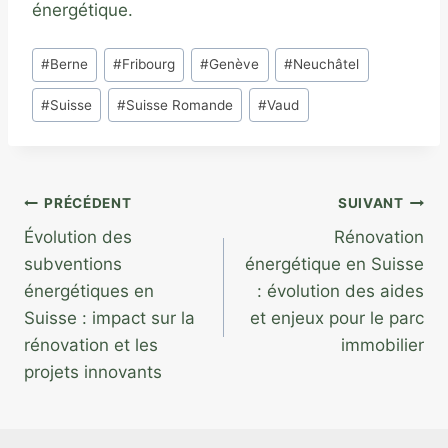
énergétique.
Étiquettes
#
Berne
#
Fribourg
#
Genève
#
Neuchâtel
de
#
Suisse
#
Suisse Romande
#
Vaud
la
publication :
Navigation
PRÉCÉDENT
SUIVANT
Évolution des
Rénovation
de
subventions
énergétique en Suisse
l’article
énergétiques en
: évolution des aides
Suisse : impact sur la
et enjeux pour le parc
rénovation et les
immobilier
projets innovants