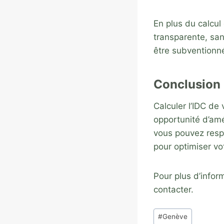
En plus du calcul
transparente, san
être subventionné
Conclusion
Calculer l’IDC de
opportunité d’amé
vous pouvez respe
pour optimiser v
Pour plus d’infor
contacter.
Étiquettes
#
Genève