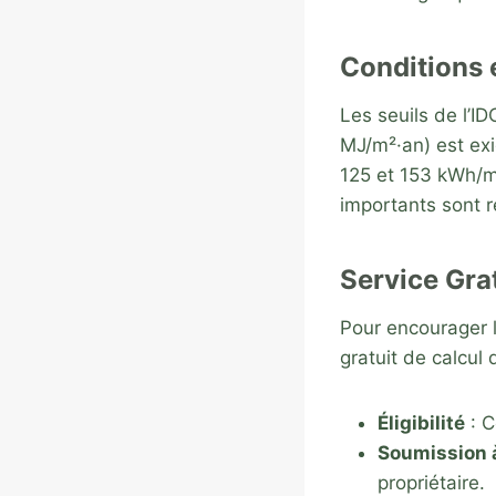
Conditions 
Les seuils de l’I
MJ/m²·an) est exi
125 et 153 kWh/m
importants sont r
Service Grat
Pour encourager l
gratuit de calcul 
Éligibilité
: C
Soumission 
propriétaire.