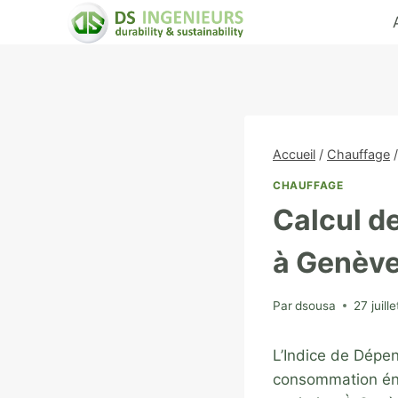
Aller
au
contenu
Accueil
/
Chauffage
/
CHAUFFAGE
Calcul d
à Genève 
Par
dsousa
27 juill
L’Indice de Dépen
consommation éne