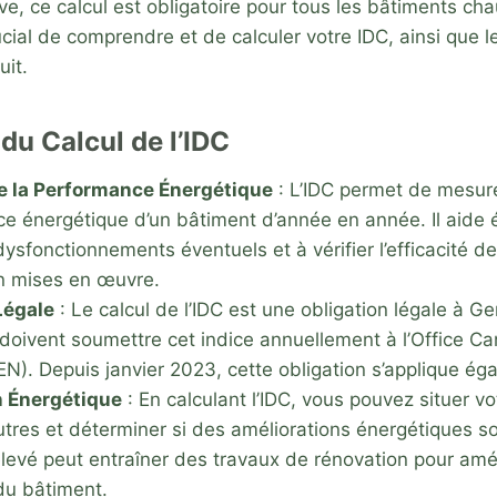
ve, ce calcul est obligatoire pour tous les bâtiments cha
rucial de comprendre et de calculer votre IDC, ainsi que 
uit.
du Calcul de l’IDC
e la Performance Énergétique
: L’IDC permet de mesur
ce énergétique d’un bâtiment d’année en année. Il aide
dysfonctionnements éventuels et à vérifier l’efficacité 
n mises en œuvre​
​.
Légale
: Le calcul de l’IDC est une obligation légale à G
 doivent soumettre cet indice annuellement à l’Office C
EN). Depuis janvier 2023, cette obligation s’applique éga
n Énergétique
: En calculant l’IDC, vous pouvez situer v
utres et déterminer si des améliorations énergétiques s
levé peut entraîner des travaux de rénovation pour amélio
du bâtiment​
​.