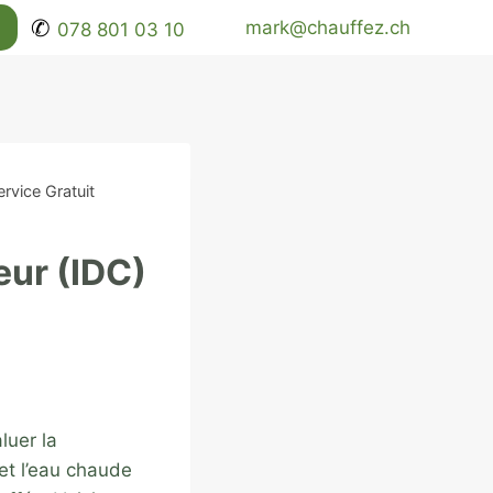
✆
mark@chauffez.ch
078 801 03 10
rvice Gratuit
eur (IDC)
luer la
et l’eau chaude