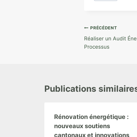
de
la
publication :
Navigation
PRÉCÉDENT
Réaliser un Audit Éne
de
Processus
l’article
Publications similaire
Rénovation énergétique :
nouveaux soutiens
cantonaux et innovations