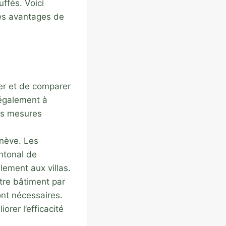
uffés. Voici
les avantages de
er et de comparer
 également à
des mesures
enève. Les
antonal de
lement aux villas​
​.
otre bâtiment par
ont nécessaires.
rer l’efficacité