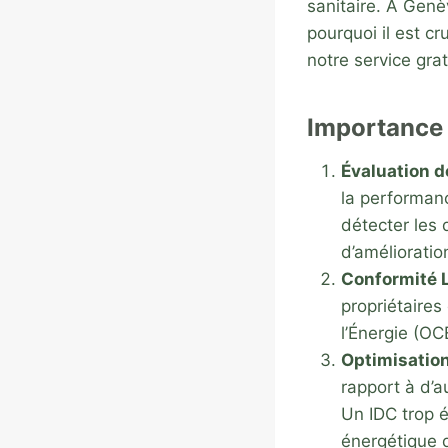
sanitaire. À Genè
pourquoi il est c
notre service grat
Importance 
Évaluation d
la performan
détecter les 
d’amélioratio
Conformité 
propriétaires
l’Énergie (OC
Optimisatio
rapport à d’a
Un IDC trop é
énergétique 